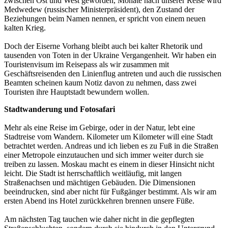
zwischen Ost und West geworden, Monate nach unserer Reise wird
Medwedew (russischer Ministerpräsident), den Zustand der
Beziehungen beim Namen nennen, er spricht von einem neuen
kalten Krieg.
Doch der Eiserne Vorhang bleibt auch bei kalter Rhetorik und
tausenden von Toten in der Ukraine Vergangenheit. Wir haben ein
Touristenvisum im Reisepass als wir zusammen mit
Geschäftsreisenden den Linienflug antreten und auch die russischen
Beamten scheinen kaum Notiz davon zu nehmen, dass zwei
Touristen ihre Hauptstadt bewundern wollen.
Stadtwanderung und Fotosafari
Mehr als eine Reise im Gebirge, oder in der Natur, lebt eine
Stadtreise vom Wandern. Kilometer um Kilometer will eine Stadt
betrachtet werden. Andreas und ich lieben es zu Fuß in die Straßen
einer Metropole einzutauchen und sich immer weiter durch sie
treiben zu lassen. Moskau macht es einem in dieser Hinsicht nicht
leicht. Die Stadt ist herrschaftlich weitläufig, mit langen
Straßenachsen und mächtigen Gebäuden. Die Dimensionen
beeindrucken, sind aber nicht für Fußgänger bestimmt. Als wir am
ersten Abend ins Hotel zurückkehren brennen unsere Füße.
Am nächsten Tag tauchen wie daher nicht in die gepflegten