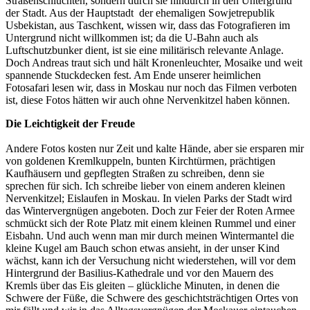
Straßenschluchten, sondern durch sie hindurch in den Untergrund
der Stadt. Aus der Hauptstadt der ehemaligen Sowjetrepublik
Usbekistan, aus Taschkent, wissen wir, dass das Fotografieren im
Untergrund nicht willkommen ist; da die U-Bahn auch als
Luftschutzbunker dient, ist sie eine militärisch relevante Anlage.
Doch Andreas traut sich und hält Kronenleuchter, Mosaike und weit
spannende Stuckdecken fest. Am Ende unserer heimlichen
Fotosafari lesen wir, dass in Moskau nur noch das Filmen verboten
ist, diese Fotos hätten wir auch ohne Nervenkitzel haben können.
Die Leichtigkeit der Freude
Andere Fotos kosten nur Zeit und kalte Hände, aber sie ersparen mir
von goldenen Kremlkuppeln, bunten Kirchtürmen, prächtigen
Kaufhäusern und gepflegten Straßen zu schreiben, denn sie
sprechen für sich. Ich schreibe lieber von einem anderen kleinen
Nervenkitzel; Eislaufen in Moskau. In vielen Parks der Stadt wird
das Wintervergnügen angeboten. Doch zur Feier der Roten Armee
schmückt sich der Rote Platz mit einem kleinen Rummel und einer
Eisbahn. Und auch wenn man mir durch meinen Wintermantel die
kleine Kugel am Bauch schon etwas ansieht, in der unser Kind
wächst, kann ich der Versuchung nicht wiederstehen, will vor dem
Hintergrund der Basilius-Kathedrale und vor den Mauern des
Kremls über das Eis gleiten – glückliche Minuten, in denen die
Schwere der Füße, die Schwere des geschichtsträchtigen Ortes von